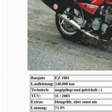
Baujahr
EZ 1981
Laufleistung:
140.000 km
Technisch:
ungepflegt und gefrickelt :-)
TÜV:
11 / 2003
Extras:
Heizgriffe, aber sonst nix
Leistung:
71 PS