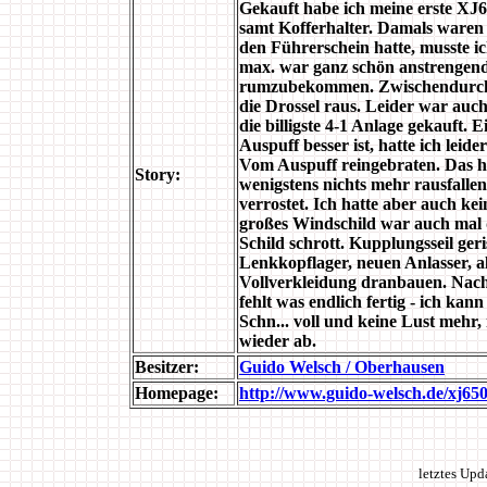
Gekauft habe ich meine erste XJ
samt Kofferhalter. Damals waren
den Führerschein hatte, musste i
max. war ganz schön anstrengend.
rumzubekommen. Zwischendurch n
die Drossel raus. Leider war auc
die billigste 4-1 Anlage gekauft. 
Auspuff besser ist, hatte ich leid
Vom Auspuff reingebraten. Das ha
Story:
wenigstens nichts mehr rausfalle
verrostet. Ich hatte aber auch ke
großes Windschild war auch mal 
Schild schrott. Kupplungsseil ge
Lenkkopflager, neuen Anlasser, al
Vollverkleidung dranbauen. Nach 
fehlt was endlich fertig - ich kan
Schn... voll und keine Lust mehr
wieder ab.
Besitzer:
Guido Welsch / Oberhausen
Homepage:
http://www.guido-welsch.de/xj65
letztes Up